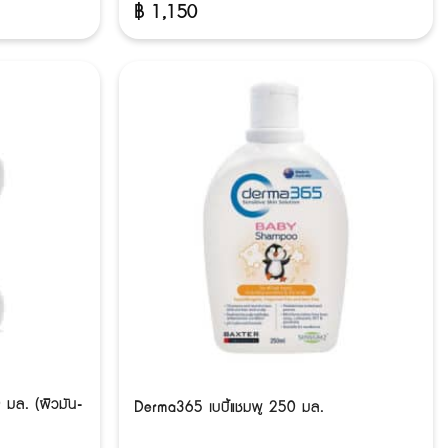
฿
1,150
 มล. (ผิวมัน-
Derma365 เบบี้แชมพู 250 มล.