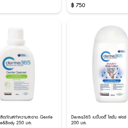
฿
750
ิตภัณฑ์ทำความสะอาด Gentle
Derma365 เบบี้บอดี้ โลชั่น ฟอร์
ce&Body 250 มล.
200 มล.