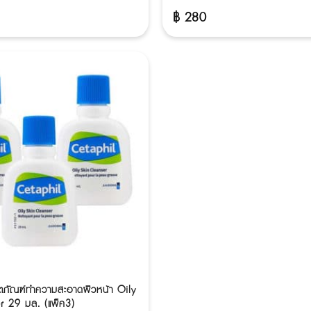
฿
280
ตภัณฑ์ทำความสะอาดผิวหน้า Oily
r 29 มล. (แพ็ค3)