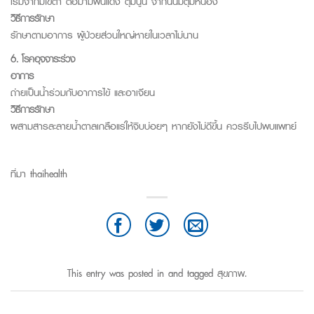
เริ่มจากมีไข้ต่ำ ต่อมามีผื่นแดง ตุ่มนูน จากนั้นมีตุ่มหนอง
วิธีการรักษา
รักษาตามอาการ ผู้ป่วยส่วนใหญ่หายในเวลาไม่นาน
6. โรคอุจจาระร่วง
อาการ
ถ่ายเป็นน้ำร่วมกับอาการไข้ และอาเจียน
วิธีการรักษา
ผสามสารละลายน้ำตาลเกลือแร่ให้จิบบ่อยๆ หากยังไม่ดีขึ้น ควรรีบไปพบแพทย์
ที่มา thaihealth
This entry was posted in and tagged
สุขภาพ
.