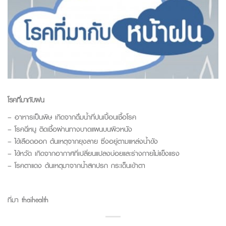
โรคที่มากับฝน
– อาหารเป็นพิษ เกิดจากดื่มน้ำที่ปนเปื้อนเชื้อโรค
– โรคฉี่หนู ติดเชื้อผ่านทางบาดแผนบนผิวหนัง
– ไข้เลือดออก ต้นเหตุจากยุงลาย ซึ่งอยู่ตามแหล่งน้ำขัง
– ไข้หวัด เกิดจากอากาศที่เปลี่ยนแปลงบ่อยและร่างกายไม่แข็งแรง
– โรคตาแดง ต้นเหตุมาจากน้ำสกปรก กระเด็นเข้าตา
ที่มา thaihealth