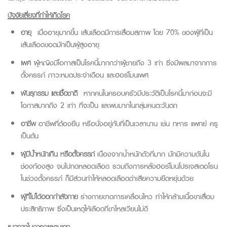
ปัจจัยเสี่ยงที่ทำให้เกิดโรค
อายุ
เมื่ออายุมากขึ้น เส้นเลือดมีการเสื่อมสภาพ โดย 70% ของผู้ที่เป็น
เส้นเลือดขอดมักเป็นผู้สูงอายุ
เพศ
ผู้หญิงมีโอกาสเป็นโรคนี้มากกว่าผู้ชายถึง 3 เท่า ซึ่งมีผลมาจากการ
ตั้งครรภ์ ภาวะหมดประจำเดือน และฮอร์โมนเพศ
พันธุกรรม และเชื้อชาติ
หากคนในครอบครัวมีประวัติเป็นโรคนี้มาก่อนจะมี
โอกาสมากถึง 2 เท่า ที่จะเป็น และพบมากในกลุ่มคนตะวันตก
อาชีพ
อาชีพที่ต้องยืน หรือนั่งอยู่กับที่เป็นเวลานาน เช่น ทหาร แพทย์ ครู
เป็นต้น
ผู้มีน้ำหนักเกิน หรือตั้งครรภ์
เนื่องจากน้ำหนักตัวที่มาก มักมีความดันใน
ช่องท้องสูง จนไปกดหลอดเลือด รวมถึงการหลั่งฮอร์โมนโปรเจสเตอโรน
ในช่วงตั้งครรภ์ ก็มีส่วนทำให้หลอดเลือดดำเสียความยืดหยุ่นด้วย
ผู้ที่ไม่ได้ออกกำลังกาย
ร่างกายขาดการเคลื่อนไหว ทำให้กล้ามเนื้อขาเสื่อม
ประสิทธิภาพ ซึ่งเป็นเหตุให้เลือดที่ขาไหลเวียนไม่ดี
แนวทางในการดูแลตนเอง