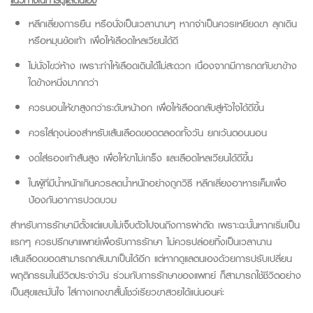
หลีกเลี่ยงการยืน หรือนั่งเป็นเวลานานๆ หากจำเป็นควรเหยียดขา ลุกเดิน
หรือหมุนข้อเท้า เพื่อให้เลือดไหลเวียนได้ดี
ไม่นั่งไขว่ห้าง เพราะทำให้เลือดเดินได้ไม่สะดวก เนื่องจากมีการกดทับขาข้าง
ใดข้างหนึ่งมากกว่า
ควรนอนให้ขาสูงกว่าระดับหน้าอก เพื่อให้เลือดกลับสู่หัวใจได้ดีขึ้น
ควรใส่ถุงน่องสำหรับเส้นเลือดขอดตลอดทั้งวัน ยกเว้นตอนนอน
งดใส่รองเท้าส้นสูง เพื่อให้ขาไม่เกร็ง และเลือดไหลเวียนได้ดีขึ้น
ในผู้ที่มีน้ำหนักเกินควรลดน้ำหนักอย่างถูกวิธี หลีกเลี่ยงอาหารเค็มเพื่อ
ป้องกันอาการปวดบวม
สำหรับการรักษามีตั้งแต่แบบไม่เจ็บตัวไปจนถึงการผ่าตัด เพราะฉะนั้นหากเริ่มเป็น
แรกๆ ควรปรึกษาแพทย์เพื่อรับการรักษา ไม่ควรปล่อยทิ้งเป็นเวลานาน
เส้นเลือดขอดสามารถกลับมาเป็นได้อีก แต่หากดูแลตนเองด้วยการปรับเปลี่ยน
พฤติกรรมในชีวิตประจำวัน ร่วมกับการรักษาของแพทย์ ก็สามารถใช้ชีวิตอย่าง
เป็นสุขและมั่นใจ ใส่กางเกงขาสั้นโชว์เรียวขาสวยได้แน่นอนค่ะ