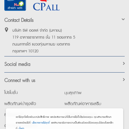
Contact Details
บริษัท ซีพี ออลล์ จำกัด (มหาชน)
119 อาคารธาราสาทร ชั้น 11 ซอยสาทร 5
ถนนสาทรใต้ แขวงทุ่งมหาเมฆ เขตสาทร
กรุงเทพฯ 10120
Social media
Connect with us
โปรโมชั่น
มุมสุขภาพ
ผลิตภัณฑ์บำรุงผิว
ผลิตภัณฑ์อาหารเสริม
ยาใช้เฉพาะที่
อุปกรณ์เพื่อสุขภาพ
เราใช้คุกกี้เพื่อพัฒนาประสิทธิภาพ และประสบการณ์ที่ดีในการใช้เว็บไซต์ของคุณ คุณสามารถศึกษา
รายละเอียดได้ที่
นโยบายการใช้คุกกี้
และสามารถจัดการความเป็นส่วนตัวเองได้ของคุณได้เองโดยคลิก
อาหารทางการแพทย์
ที่
ตั้งค่า