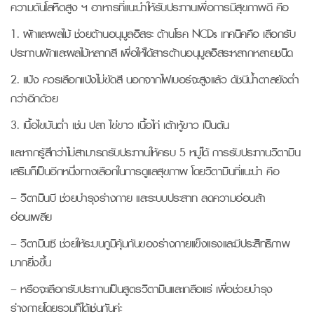
ความดันโลหิตสูง ฯ อาหารที่แนะนำให้รับประทานเพื่อการมีสุขภาพดี คือ
1. ผักและผลไม้ ช่วยต้านอนุมูลอิสระ ต้านโรค NCDs เทคนิคคือ เลือกรับ
ประทานผักและผลไม้หลากสี เพื่อให้ได้สารต้านอนุมูลอิสระหลากหลายชนิด
2. แป้ง ควรเลือกแป้งไม่ขัดสี นอกจากไฟเบอร์จะสูงแล้ว ดัชนีน้ำตาลยังต่ำ
กว่าอีกด้วย
3. เนื้อไขมันต่ำ เช่น ปลา ไข่ขาว เนื้อไก่ เต้าหู้ขาว เป็นต้น
และหากรู้สึกว่าไม่สามารถรับประทานให้ครบ 5 หมู่ได้ การรับประทานวิตามิน
เสริมก็เป็นอีกหนึ่งทางเลือกในการดูแลสุขภาพ โดยวิตามินที่แนะนำ คือ
– วิตามินบี ช่วยบำรุงร่างกาย และระบบประสาท ลดความอ่อนล้า
อ่อนเพลีย
– วิตามินซี ช่วยให้ระบบภูมิคุ้มกันของร่างกายแข็งแรงและมีประสิทธิภาพ
มากยิ่งขึ้น
– หรือจะเลือกรับประทานเป็นสูตรวิตามินและเกลือแร่ เพื่อช่วยบำรุง
ร่างกายโดยรวมก็ได้เช่นกันค่ะ