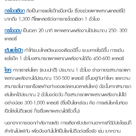
กระโดดเชือก
ถือเป็นการแอโรบิกชนิดหนึ่ง ซึ่งจะช่วยเผาผลาญแคลอรีได้
มากถึง 1,300 กิโลแคลอรีต่อการกระโดดเชือก 1 ชั่วโมง
กระโดดตบ
เป็นเวลา 20 นาที เผาผลาญพลังงานได้ประมาณ 250- 300
แคลอรี่
เต้นแอโรบิก
ทำให้ระบบไหลเวียนของเลือดดีขึ้น ระบบหายใจดีขึ้น การเต้น
แอโรบิค 1 ชั่วโมงสามารถเผาผลาญพลังงานได้ถึง 450-600 แคลอรี
โยคะ
หากเราเล่นโยคะ (แบบปกติ) ประมาณ 1 ชั่วโมง ร่างกายจะสามารถเผา
ผลาญพลังงานได้ประมาณ 150-500 แคลอรี (ขึ้นอยู่กับท่าโยคะ และความ
สามารถในการเกร็งและค้างท่าของแต่ละคนเวลาเล่นโยคะ) ดังนั้นหากสามารถ
เล่นโยคะได้ประมาณ 2 ชั่วโมงต่อวัน ก็จะสามารถเผาผลาญพลังงานไปได้
อย่างน้อย 300-1,000 แคลอรี (ยิ่งเป็นโยคะร้อน คือ การเล่นโยคะในห้อง
เปิดโล่งไม่ติดแอร์ ก็จะยิ่งเผาผลาญได้เร็วขึ้น)
นอกจากการออกกำลังกายแล้ว การเลือกรับประทานอาหารที่ดีมีประโยชน์ก็
สำคัญไม่แพ้กัน เพื่อป้องกันไม่ให้เป็นโรคไม่ติดต่อเรื้อรัง เช่น เบาหวาน