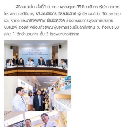
พิธีลงนามในครั้งนี้มี
ศ. ดร. นพ.ยงยุทธ ศิริวัฒนอักษร
ผู้อำนวยการ
โรงพยาบาลศิริราช,
รศ.ดร.รัชนีกร กัลล์ประวิทธ์
ผู้บริหารบริษัท ศิริราชบำรุง
เวช จำกัด และ
นายทัพพ์เทพ จีระอดิศวงศ์
รองกรรมการผู้จัดการบริหาร
บมจ.ซีพี ออลล์ พร้อมด้วยคณะผู้บริหารร่วมเป็นสักขีพยาน ณ ห้องประชุม
คณะ 1 ตึกอำนวยการ ชั้น 3 โรงพยาบาลศิริราช