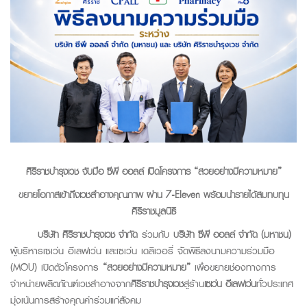
ศิริราชบำรุงเวช จับมือ ซีพี ออลล์ เปิดโครงการ “สวยอย่างมีความหมาย”
ขยายโอกาสเข้าถึงเวชสำอางคุณภาพ ผ่าน
7-Eleven พร้อมนำรายได้สมทบทุน
ศิริราชมูลนิธิ
บริษัท ศิริราชบำรุงเวช จำกัด
ร่วมกับ
บริษัท ซีพี ออลล์ จำกัด (มหาชน)
ผู้บริหารเซเว่น อีเลฟเว่น และเซเว่น เดลิเวอรี่ จัดพิธีลงนามความร่วมมือ
(MOU) เปิดตัวโครงการ
“สวยอย่างมีความหมาย”
เพื่อขยายช่องทางการ
จำหน่ายผลิตภัณฑ์เวชสำอางจาก
ศิริราชบำรุงเวช
สู่ร้าน
เซเว่น อีเลฟเว่น
ทั่วประเทศ
มุ่งเน้นการสร้างคุณค่าร่วมแก่สังคม