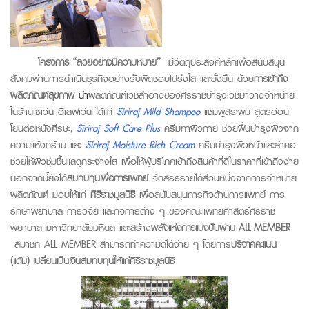
โครงการ “สวยอย่างมีความหมาย”
มีวัตถุประสงค์หลักเพื่อสนับสนุน
สังคมผ่านการดำเนินธุรกิจอย่างรับผิดชอบโปร่งใส และยั่งยืน ด้วย
การเข้าถึง
ผลิตภัณฑ์
สุขภาพ
นำ
ผลิตภัณฑ์เวชสำอางของศิริราชบำรุงเวช
มาวางจำหน่าย
ในร้านเซเว่น อีเลฟเว่น ได้แก่
Siriraj Mild Shampoo
แชมพูสระผม สูตรอ่อน
โยนต่อหนังศีรษะ,
Siriraj Soft Care Plus
ครีมทาผิวกาย ช่วยฟื้นบำรุงผิวจาก
ความแห้งกร้าน และ
Siriraj Moisture Rich Cream
ครีมบำรุงผิวหน้าและลำคอ
ช่วยให้ผิวชุ่มชื้นแลดูกระจ่างใส เพื่อให้ผู้บริโภคเข้าถึงสินค้าที่ดีในราคาที่เข้าถึงง่าย
นอกจากนี้ยังได้
สมทบทุนเพื่อการแพทย์
จัดสรรรายได้ส่วนหนึ่งจากการจำหน่าย
ผลิตภัณฑ์ มอบให้แก่
ศิริราชมูลนิธิ
เพื่อสนับสนุนภารกิจด้านการแพทย์ การ
รักษาพยาบาล การวิจัย และกิจการต่าง ๆ ของคณะแพทยศาสตร์ศิริราช
พยาบาล มหาวิทยาลัยมหิดล และสร้าง
พลังแห่งการแบ่งปันผ่าน
ALL MEMBER
สมาชิก ALL MEMBER สามารถทำความดีได้ง่าย ๆ โดยการ
บริจาคคะแนน
(แต้ม) เปลี่ยนเป็นเงินสมทบทุนให้แก่ศิริราชมูลนิธิ