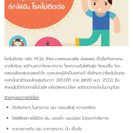
โรคไม่ติดต่อ หรือ NCDs (Non-communicable diseases) เป็นชื่อที่หลายคน
อาจไม่คุ้นหู
แต่ถ้าบอกว่าโรคเบาหวาน โรคความดันโลหิตสูง โรคมะเร็ง โรค
หลอดเลือดสมองและหัวใจ ทุกคนคงรู้จักเป็นอย่างดี
เชื่อไหมคะว่าโรคไม่ติดต่อ
เหล่านี้คร่าชีวิตคนไทยสูงถึงกว่า 300,000 ราย (สถิติปี พ.ศ. 2552) ซึ่ง
สาเหตุไม่ได้เกิดจากเชื้อไวรัส หรือมีพาหะนำโรค แต่เกิดจากอะไรนั้นมาดูกันค่ะ
สาเหตุของการเกิดโรค
ปัจจัยต่างๆ ในร่างกาย เช่น กรรมพันธุ์ ความเครียด
ไลฟ์สไตล์การใช้ชีวิต เช่น นอนดึก นอนน้อย ไม่ออกกำลังกาย
อาหารการกิน เช่น อาหารหวาน มัน เค็มจัด