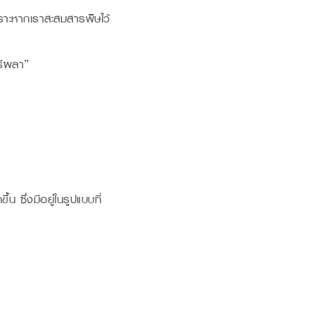
เพราะหากเราสะสมสารพิษไว้
รีผลา”
น ซึ่งมีอยู่ในรูปแบบที่