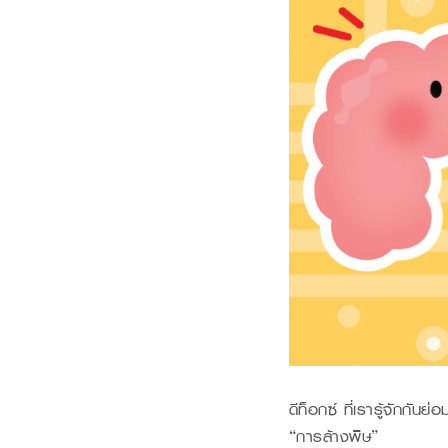
ดีท็อกซ์ ที่เรารู้จักกั
“การล้างพิษ”