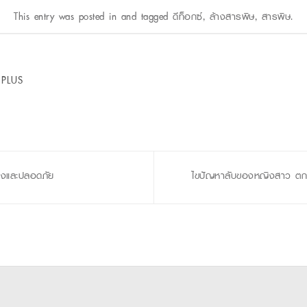
This entry was posted in and tagged
ดีท็อกซ์
,
ล้างสารพิษ
,
สารพิษ
.
 PLUS
้องและปลอดภัย
ไขปัญหาลับของหญิงสาว ตก