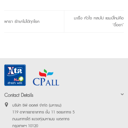
มะเร็ง หัวใจ หลบไป แชมป์ใหม่คือ
พารา รักษาไม่ได้ทุกโรค
‘ดื้อยา’
Contact Details
บริษัท ซีพี ออลล์ จำกัด (มหาชน)
119 อาคารธาราสาทร ชั้น 11 ซอยสาทร 5
ถนนสาทรใต้ แขวงทุ่งมหาเมฆ เขตสาทร
กรุงเทพฯ 10120