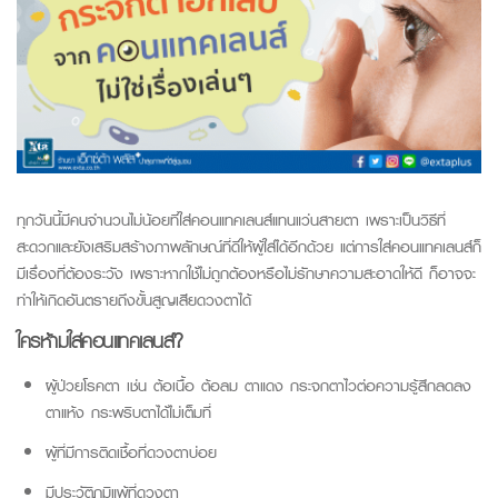
ทุกวันนี้มีคนจำนวนไม่น้อยที่ใส่คอนแทคเลนส์แทนแว่นสายตา
เพราะเป็นวิธีที่
สะดวกและยังเสริมสร้างภาพลักษณ์ที่ดีให้ผู้ใส่ได้อีกด้วย แต่การใส่คอนแทคเลนส์ก็
มีเรื่องที่ต้องระวัง เพราะหากใช้ไม่ถูกต้องหรือไม่รักษาความสะอาดให้ดี ก็อาจจะ
ทำให้เกิดอันตรายถึงขั้นสูญเสียดวงตาได้
ใครห้ามใส่คอนแทคเลนส์
?
ผู้ป่วยโรคตา เช่น ต้อเนื้อ ต้อลม ตาแดง กระจกตาไวต่อความรู้สึกลดลง
ตาแห้ง กระพริบตาได้ไม่เต็มที่
ผู้ที่มีการติดเชื้อที่ดวงตาบ่อย
มีประวัติภูมิแพ้ที่ดวงตา