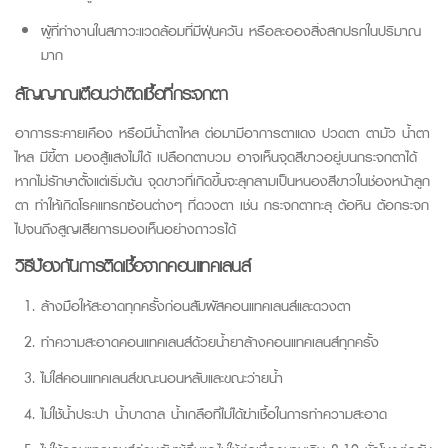
ผู้ที่ทำงานในสภาวะแวดล้อมที่มีฝุ่นควัน หรือละอองสิ่งสกปรกในปริมาณ
มาก
สัญญาณเตือน
ว่า
ติดเชื้อที่กระจกตา
อาการระคายเคือง หรือมีน้ำตาไหล ต่อมามีอาการตาแดง ปวดตา ตามัว น้ำตา
ไหล มีขี้ตา มองสู้แสงไม่ได้ เปลือกตาบวม อาจเห็นจุดสีขาวอยู่บนกระจกตาได้
หากไม่รักษาตั้งแต่เริ่มต้น จุดขาวที่เกิดขึ้นจะลุกลามเป็นหนองสีขาวในช่องหน้าลูก
ตา ทำให้เกิดโรคแทรกซ้อนต่างๆ ที่ดวงตา เช่น กระจกตาทะลุ ต้อหิน ต้อกระจก
ไปจนถึงสูญเสียการมองเห็นอย่างถาวรได้
วิธีป้องกันการติดเชื้อจากคอนแทคเลนส์
ล้างมือให้สะอาดทุกครั้งก่อนสัมผัสคอนแทคเลนส์และดวงตา
ทำความสะอาดคอนแทคเลนส์ด้วยน้ำยาล้างคอนแทคเลนส์ทุกครั้ง
ไม่ใส่คอนแทคเลนส์ขณะนอนหลับและขณะว่ายน้ำ
ไม่ใช้น้ำประปา น้ำบาดาล น้ำเกลือที่ไม่ได้ฆ่าเชื้อในการทำความสะอาด